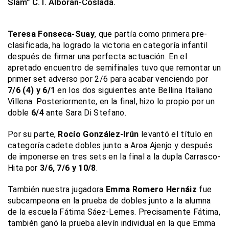
Slam” C.T. Alborán-Coslada.
Teresa Fonseca-Suay
, que partía como primera pre-
clasificada, ha logrado la victoria en categoría infantil
después de firmar una perfecta actuación.
En el
apretado encuentro de semifinales tuvo que remontar un
primer set adverso por 2/6 para acabar venciendo por
7/6 (4) y 6/1
en los dos siguientes ante Bellina Italiano
Villena. Posteriormente, en la final, hizo lo propio por un
doble
6/4
ante Sara Di Stefano.
Por su parte,
Rocío González-Irún
levantó el título en
categoría cadete dobles junto a Aroa Ajenjo y después
de imponerse en tres sets en la final a la dupla Carrasco-
Hita por
3/6, 7/6 y 10/8
.
También nuestra jugadora
Emma Romero Hernáiz
fue
subcampeona en la prueba de dobles junto a la alumna
de la escuela Fátima Sáez-Lemes. Precisamente Fátima,
también ganó la prueba alevín individual en la que Emma