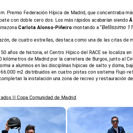
 m. Premio Federación Hípica de Madrid, que concentraba más 
ate con doble cero dos. Los más rápidos acabarían siendo
Á
Bellissimo 1
 amazona
Carlota Alonso-Piñeiro
montando a “
zón, de cuatro estrellas, destaca como una de las citas de m
50 años de historia, el Centro Hípico del RACE se localiza en 
30 kilómetros de Madrid por la carretera de Burgos, junto al 
rma a alumnos en las disciplinas hípicas de salto y doma, baj
 66.000 m2 distribuidos en cuatro pistas con sistema flujo-ref
 completan la instalación una zona de recreo y restauración
tados II Copa Comunidad de Madrid
.