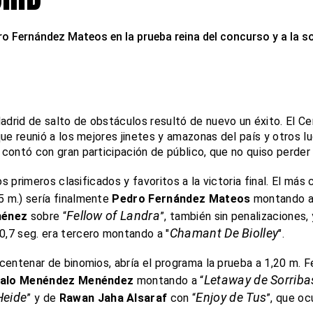
o Fernández Mateos en la prueba reina del concurso y a la 
drid de salto de obstáculos resultó de nuevo un éxito. El C
ue reunió a los mejores jinetes y amazonas del país y otros lu
contó con gran participación de público, que no quiso perder 
s primeros clasificados y favoritos a la victoria final. El más
 m.) sería finalmente
Pedro Fernández Mateos
montando a
Fellow of Landra
ménez
sobre “
”, también sin penalizaciones,
Chamant De Biolley
,7 seg. era tercero montando a "
".
centenar de binomios, abría el programa la prueba a 1,20 m. F
Letaway de Sorriba
alo Menéndez Menéndez
montando a “
Heide
Enjoy de Tus
” y de
Rawan Jaha Alsaraf
con “
”, que o